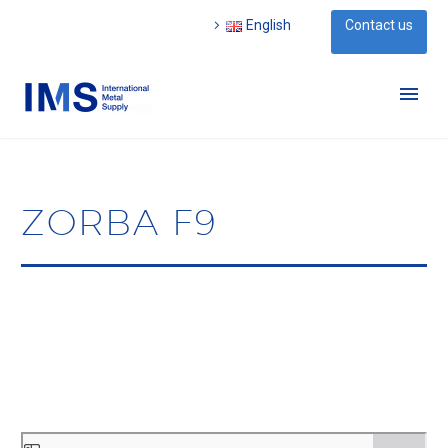
English
Contact us
ZORBA F9
Aller